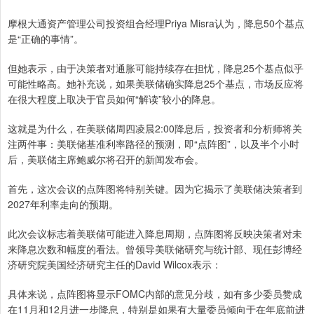
摩根大通资产管理公司投资组合经理Priya Misra认为，降息50个基点
是“正确的事情”。
但她表示，由于决策者对通胀可能持续存在担忧，降息25个基点似乎
可能性略高。她补充说，如果美联储确实降息25个基点，市场反应将
在很大程度上取决于官员如何“解读”较小的降息。
这就是为什么，在美联储周四凌晨2:00降息后，投资者和分析师将关
注两件事：美联储基准利率路径的预测，即“点阵图”，以及半个小时
后，美联储主席鲍威尔将召开的新闻发布会。
首先，这次会议的点阵图将特别关键。因为它揭示了美联储决策者到
2027年利率走向的预期。
此次会议标志着美联储可能进入降息周期，点阵图将反映决策者对未
来降息次数和幅度的看法。曾领导美联储研究与统计部、现任彭博经
济研究院美国经济研究主任的David Wilcox表示：
具体来说，点阵图将显示FOMC内部的意见分歧，如有多少委员赞成
在11月和12月进一步降息，特别是如果有大量委员倾向于在年底前进