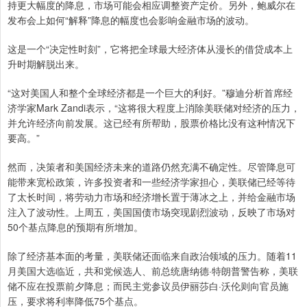
持更大幅度的降息，市场可能会相应调整资产定价。另外，鲍威尔在
发布会上如何“解释”降息的幅度也会影响金融市场的波动。
这是一个“决定性时刻”，它将把全球最大经济体从漫长的借贷成本上
升时期解脱出来。
“这对美国人和整个全球经济都是一个巨大的利好。”穆迪分析首席经
济学家Mark Zandi表示，“这将很大程度上消除美联储对经济的压力，
并允许经济向前发展。这已经有所帮助，股票价格比没有这种情况下
要高。”
然而，决策者和美国经济未来的道路仍然充满不确定性。尽管降息可
能带来宽松政策，许多投资者和一些经济学家担心，美联储已经等待
了太长时间，将劳动力市场和经济增长置于薄冰之上，并给金融市场
注入了波动性。上周五，美国国债市场突现剧烈波动，反映了市场对
50个基点降息的预期有所增加。
除了经济基本面的考量，美联储还面临来自政治领域的压力。随着11
月美国大选临近，共和党候选人、前总统唐纳德·特朗普警告称，美联
储不应在投票前夕降息；而民主党参议员伊丽莎白·沃伦则向官员施
压，要求将利率降低75个基点。