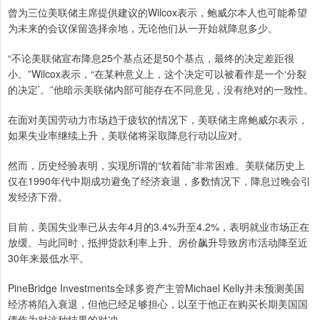
曾为三位美联储主席提供建议的Wilcox表示，鲍威尔本人也可能希望
为未来的会议保留选择余地，无论他们从一开始就降息多少。
“不论美联储宣布降息25个基点还是50个基点，最终的决定差距很
小。”Wilcox表示，“在某种意义上，这个决定可以被看作是一个‘分裂
的决定’。”他暗示美联储内部可能存在不同意见，没有绝对的一致性。
在面对美国劳动力市场趋于疲软的情况下，美联储主席鲍威尔表示，
如果失业率继续上升，美联储将采取降息行动以应对。
然而，历史经验表明，实现所谓的“软着陆”非常困难。美联储历史上
仅在1990年代中期成功避免了经济衰退，多数情况下，降息过晚会引
发经济下滑。
目前，美国失业率已从去年4月的3.4%升至4.2%，表明就业市场正在
放缓。与此同时，抵押贷款利率上升、房价飙升导致房市活动降至近
30年来最低水平。
PineBridge Investments全球多资产主管Michael Kelly并未预测美国
经济将陷入衰退，但他已经足够担心，以至于他正在购买长期美国国
债作为对这种结果的对冲。