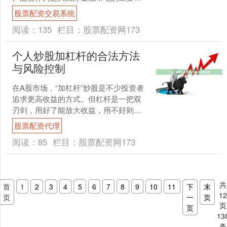
径，其正规性和操作流程成为投资者最
股票配资交易系统
关心的问题。本文将为您详....
阅读：
135
栏目：
股票配资网173
个人炒股加杠杆的合法方法
与风险控制
在A股市场，“加杠杆”炒股是不少投资者
追求更高收益的方式。但杠杆是一把双
刃剑，用好了能放大收益，用不好则可
能加速亏损。本文将重点介绍个人炒股
股票配资代理
加杠杆的合法途径，并....
阅读：
85
栏目：
股票配资网173
共
首
1
2
3
4
5
6
7
8
9
10
11
下
末
1
页
一
页
页
页
13
条