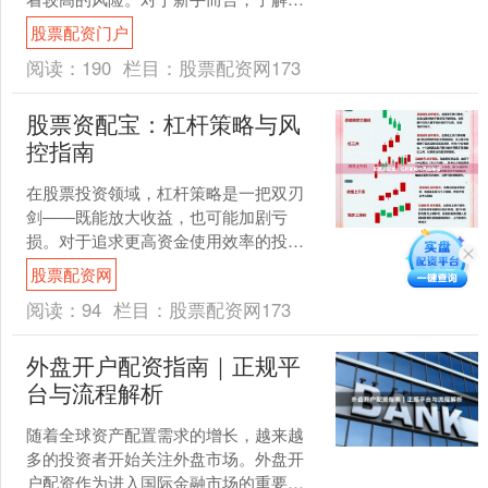
何正确使用杠杆以及如何控制风险至关
股票配资门户
重要。本文将为您详细解析....
阅读：
190
栏目：
股票配资网173
股票资配宝：杠杆策略与风
控指南
在股票投资领域，杠杆策略是一把双刃
剑——既能放大收益，也可能加剧亏
损。对于追求更高资金使用效率的投资
者而言股票配资网，理解杠杆原理并建
股票配资网
立完善的风控体系，是实现长....
阅读：
94
栏目：
股票配资网173
外盘开户配资指南｜正规平
台与流程解析
随着全球资产配置需求的增长，越来越
多的投资者开始关注外盘市场。外盘开
户配资作为进入国际金融市场的重要途