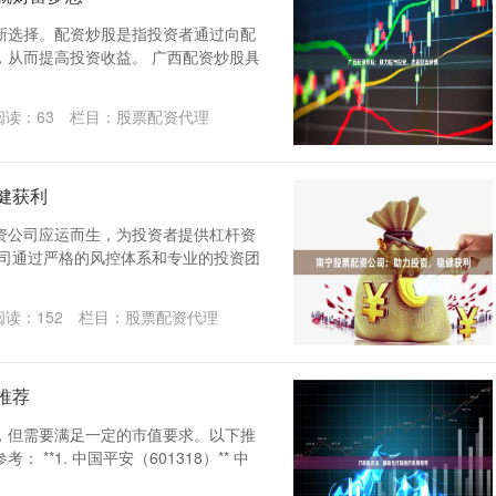
新选择。配资炒股是指投资者通过向配
，从而提高投资收益。 广西配资炒股具
阅读：
63
栏目：
股票配资代理
健获利
资公司应运而生，为投资者提供杠杆资
公司通过严格的风控体系和专业的投资团
阅读：
152
栏目：
股票配资代理
推荐
，但需要满足一定的市值要求。以下推
**1. 中国平安（601318）** 中